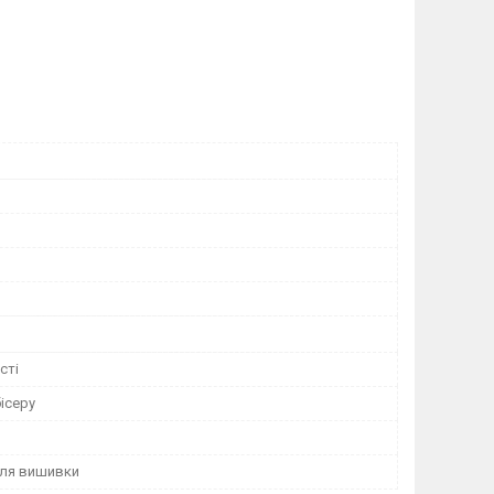
сті
ісеру
для вишивки