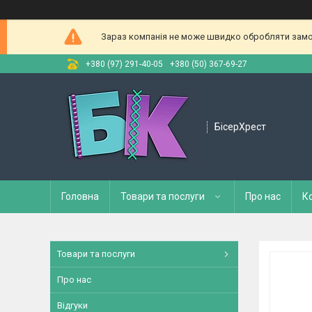
Зараз компанія не може швидко обробляти замов
+380 (97) 291-40-05
+380 (50) 367-69-27
БісерХрест
Головна
Товари та послуги
Про нас
К
Товари та послуги
Про нас
Відгуки