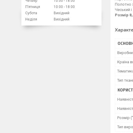
Четвер
10:00
18:00
Полотно 
Пʼятниця
10:00
18:00
Чеський і
Субота
Вихідний
Розмір 8,
Неділя
Вихідний
Характ
ОСНОВН
Виробни
Країна 
Тематик
Тип ткан
КОРИСТ
Наявніс
Наявніст
Розмір (
Тип вир