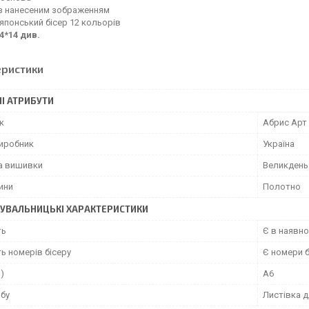
з нанесеним зображенням
 японський бісер 12 кольорів
4*14 див.
еристики
І АТРИБУТИ
к
Абрис Арт
виробник
Україна
а вишивки
Великдень
ини
Полотно
УВАЛЬНИЦЬКІ ХАРАКТЕРИСТИКИ
ть
Є в наявно
ь номерів бісеру
Є номери б
")
А6
обу
Листівка 