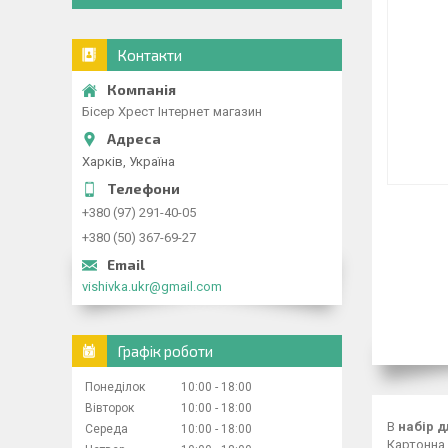
Контакти
Бісер Хрест Інтернет магазин
Харків, Україна
+380 (97) 291-40-05
+380 (50) 367-69-27
vishivka.ukr@gmail.com
Графік роботи
Понеділок
10:00
18:00
Вівторок
10:00
18:00
В
набір д
Середа
10:00
18:00
Картонна