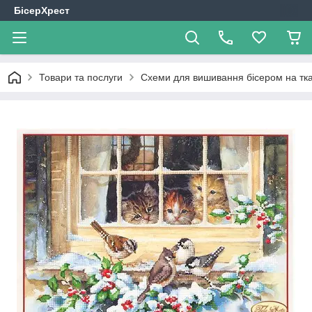
БісерХрест
Товари та послуги
Схеми для вишивання бісером на тк