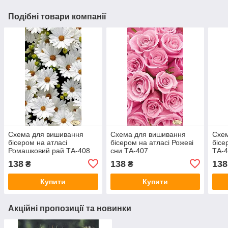
Подібні товари компанії
Схема для вишивання
Схема для вишивання
Схе
бісером на атласі
бісером на атласі Рожеві
бісе
Ромашковий рай ТА-408
сни ТА-407
ТА-
138
138
138
₴
₴
Купити
Купити
Акційні пропозиції та новинки