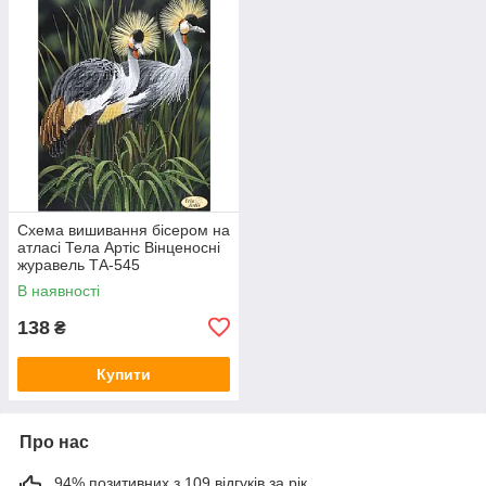
Схема вишивання бісером на
атласі Тела Артіс Вінценосні
журавель ТА-545
В наявності
138
₴
Купити
Про нас
94% позитивних з 109 відгуків за рік