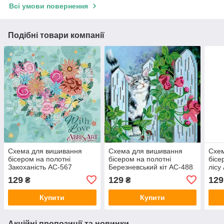
Всі умови повернення
Подібні товари компанії
Схема для вишивання
Схема для вишивання
Схе
бісером на полотні
бісером на полотні
бісе
Закоханість АС-567
Березневський кіт АС-488
лісу
129
129
129
₴
₴
Купити
Купити
Акційні пропозиції та новинки