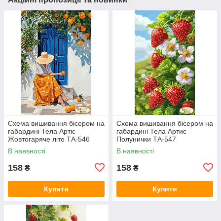
Схема вишивання бісером на
Схема вишивання бісером на
габардині Тела Артіс
габардині Тела Артис
Жовтогаряче літо ТА-546
Полунички ТА-547
В наявності
В наявності
158
158
₴
₴
Купити
Купити