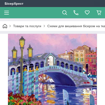
БісерХрест
Товари та послуги
Схеми для вишивання бісером на тк