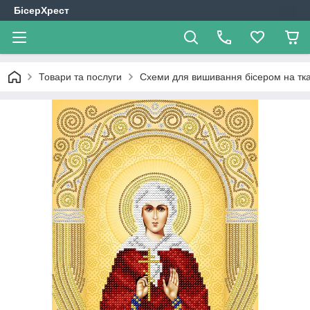
БісерХрест
Товари та послуги
Схеми для вишивання бісером на тк