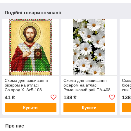
Подібні товари компанії
Схема для вишивання
Схема для вишивання
Схе
бісером на атласі
бісером на атласі
бісе
Св.прод.X. Ас5-108
Ромашковий рай ТА-408
сни 
41
138
138
₴
₴
Купити
Купити
Про нас