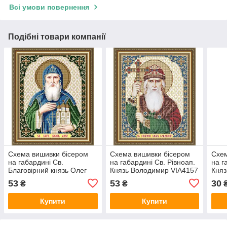
Всі умови повернення
Подібні товари компанії
Схема вишивки бісером
Схема вишивки бісером
Схем
на габардині Св.
на габардині Св. Рівноап.
на г
Благовірний князь Олег
Князь Володимир VIA4157
Княз
VIA4196
Бого
53
53
30
₴
₴
Купити
Купити