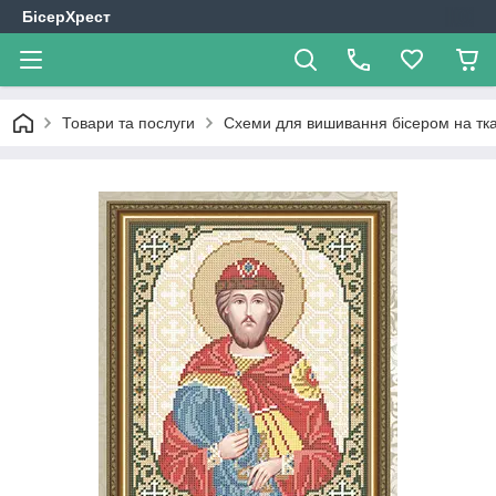
БісерХрест
Товари та послуги
Схеми для вишивання бісером на тк