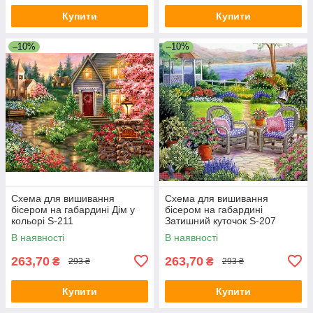
Купити
Купити
–10%
–10%
Схема для вишивання
Схема для вишивання
бісером на габардині Дім у
бісером на габардині
кольорі S-211
Затишний куточок S-207
В наявності
В наявності
263,70
263,70
₴
₴
293 ₴
293 ₴
Купити
Купити