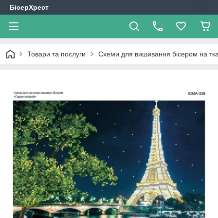
БісерХрест
Товари та послуги
Схеми для вишивання бісером на тк