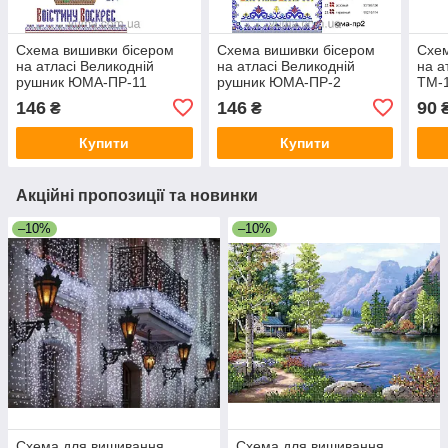
Схема вишивки бісером
Схема вишивки бісером
Схем
на атласі Великодній
на атласі Великодній
на а
рушник ЮМА-ПР-11
рушник ЮМА-ПР-2
ТМ-
146
146
90
₴
₴
Купити
Купити
Акційні пропозиції та новинки
–10%
–10%
Схема для вишивання
Схема для вишивання