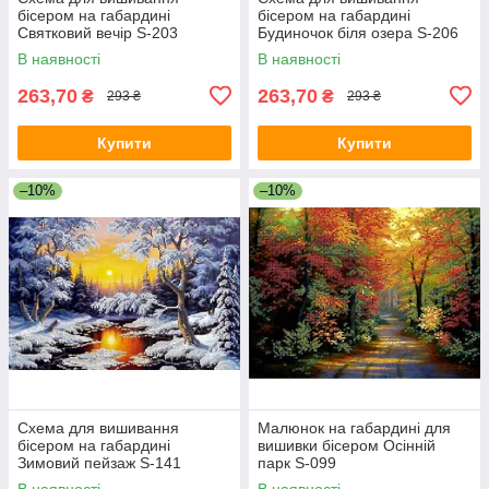
бісером на габардині
бісером на габардині
Святковий вечір S-203
Будиночок біля озера S-206
В наявності
В наявності
263,70
263,70
₴
₴
293 ₴
293 ₴
Купити
Купити
–10%
–10%
Схема для вишивання
Малюнок на габардині для
бісером на габардині
вишивки бісером Осінній
Зимовий пейзаж S-141
парк S-099
В наявності
В наявності