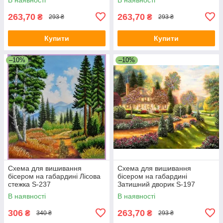
263,70
263,70
₴
₴
293 ₴
293 ₴
Купити
Купити
–10%
–10%
Схема для вишивання
Схема для вишивання
бісером на габардині Лісова
бісером на габардині
стежка S-237
Затишний дворик S-197
В наявності
В наявності
306
263,70
₴
₴
340 ₴
293 ₴