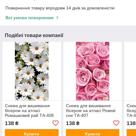
Повернення товару впродовж 14 днів за домовленістю
Всі умови повернення
Подібні товари компанії
Схема для вишивання
Схема для вишивання
Схе
бісером на атласі
бісером на атласі Рожеві
бісе
Ромашковий рай ТА-408
сни ТА-407
ТА-
138
138
138
₴
₴
Купити
Купити