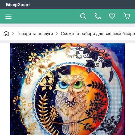
БісерХрест
Товари та послуги
Схеми та набори для вишивки бісер