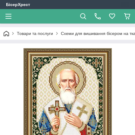
БісерХрест
Товари та послуги
Схеми для вишивання бісером на тк