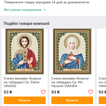
Повернення товару впродовж 14 днів за домовленістю
Всі умови повернення
Подібні товари компанії
Схема вишивки бісером
Схема вишивки бісером
Схем
на габардині Св. Євген
на габардині Св. Мч.
на г
VIA4301
Наталія VIA4304
VIA
53
53
53
₴
₴
Купити
Купити