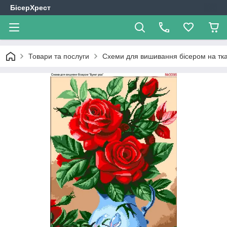
БісерХрест
Товари та послуги
Схеми для вишивання бісером на тк