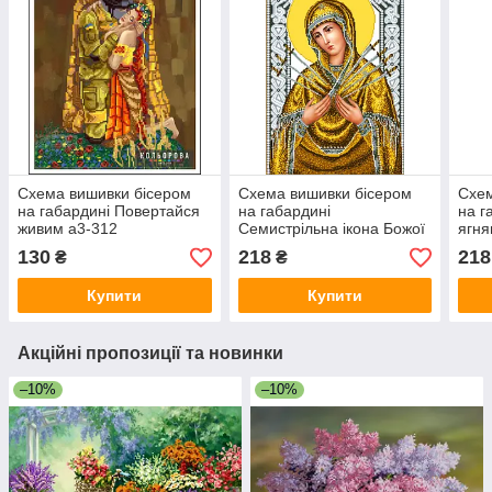
Схема вишивки бісером
Схема вишивки бісером
Схем
на габардині Повертайся
на габардині
на г
живим а3-312
Семистрільна ікона Божої
ягня
Матер 40х60-3085
130
218
218
₴
₴
Купити
Купити
Акційні пропозиції та новинки
–10%
–10%