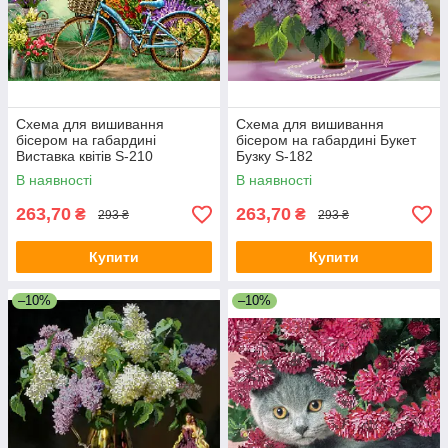
Схема для вишивання
Схема для вишивання
бісером на габардині
бісером на габардині Букет
Виставка квітів S-210
Бузку S-182
В наявності
В наявності
263,70
263,70
₴
₴
293 ₴
293 ₴
Купити
Купити
–10%
–10%