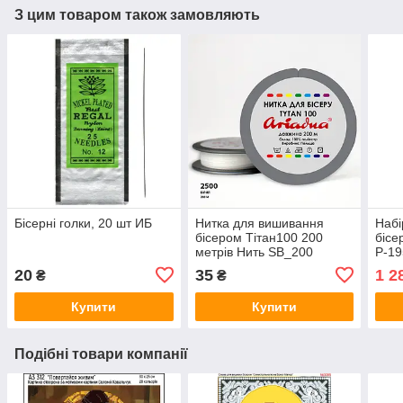
З цим товаром також замовляють
Бісерні голки, 20 шт ИБ
Нитка для вишивання
Набі
бісером Тітан100 200
бісе
метрів Нить SB_200
Р-19
20
35
1 2
₴
₴
Купити
Купити
Подібні товари компанії