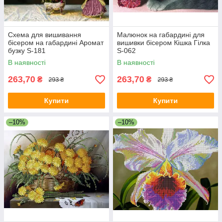
Схема для вишивання
Малюнок на габардині для
бісером на габардині Аромат
вишивки бісером Кішка Гілка
бузку S-181
S-062
В наявності
В наявності
263,70
263,70
₴
₴
293 ₴
293 ₴
Купити
Купити
–10%
–10%