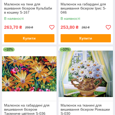
Малюнок на ткни для
Малюнок на габардині для
вшивання бісером Кульбаби
вишивання бісером Ірис S-
в кошику S-167
046
В наявності
В наявності
263,70
253,80
₴
₴
293 ₴
282 ₴
Купити
Купити
–10%
–10%
Малюнок на габардині для
Малюнок на тканині для
вишивання бісером
вишивання бісером Ромашки
Таємниче цвітіння S-036
S-030