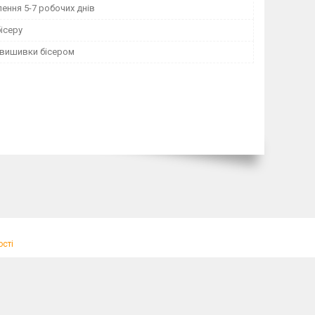
ення 5-7 робочих днів
ісеру
 вишивки бісером
ості