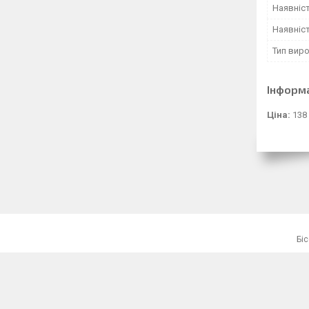
Наявніс
Наявніст
Тип вир
Інформ
Ціна:
138