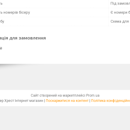
ть
Під замовл
ь номерів бісеру
Є номери б
обу
Схема для
ація для замовлення
 ₴
Сайт створений на маркетплейсі
Prom.ua
Бісер Хрест Інтернет магазин |
Поскаржитися на контент
|
Політика конфіденційн