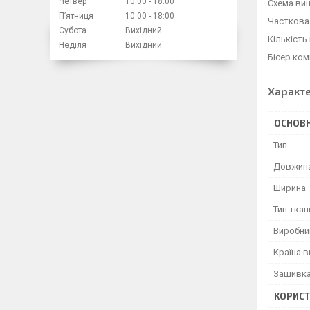
Четвер
10:00
18:00
Схема виш
Пʼятниця
10:00
18:00
Часткова
Субота
Вихідний
Кількість
Неділя
Вихідний
Бісер ком
Характ
ОСНОВН
Тип
Довжин
Ширина
Тип ткан
Виробни
Країна 
Зашивк
КОРИСТ