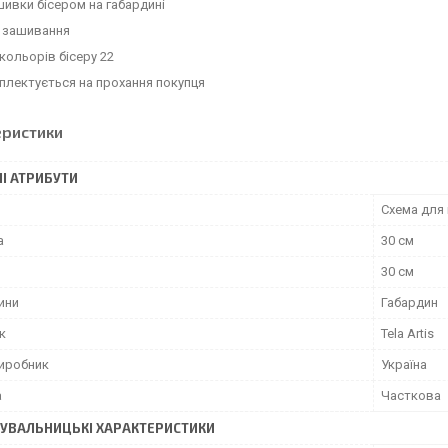
ивки бісером на габардині
 зашивання
 кольорів бісеру 22
плектується на прохання покупця
еристики
І АТРИБУТИ
Схема для
а
30 см
30 см
ини
Габардин
к
Tela Artis
виробник
Україна
а
Часткова
УВАЛЬНИЦЬКІ ХАРАКТЕРИСТИКИ