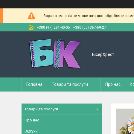
Зараз компанія не може швидко обробляти замов
+380 (97) 291-40-05
+380 (50) 367-69-27
БісерХрест
Головна
Товари та послуги
Про нас
К
Товари та послуги
Про нас
Відгуки