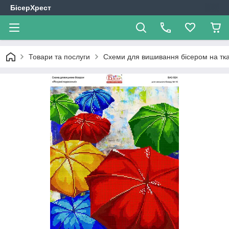
БісерХрест
Товари та послуги
Схеми для вишивання бісером на тк