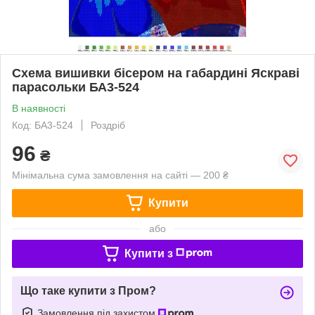
Схема вишивки бісером на габардині Яскраві
парасольки БА3-524
В наявності
Код: БА3-524
Роздріб
96
₴
Мінімальна сума замовлення на сайті — 200 ₴
Купити
або
Купити з
Що таке купити з Пром?
Замовлення під захистом