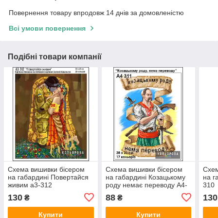
Повернення товару впродовж 14 днів за домовленістю
Всі умови повернення
Подібні товари компанії
Схема вишивки бісером
Схема вишивки бісером
Схем
на габардині Повертайся
на габардині Козацькому
на г
живим а3-312
роду немає переводу А4-
310
311
130
88
130
₴
₴
Купити
Купити