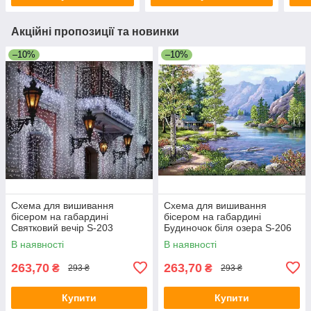
Акційні пропозиції та новинки
–10%
–10%
Схема для вишивання
Схема для вишивання
бісером на габардині
бісером на габардині
Святковий вечір S-203
Будиночок біля озера S-206
В наявності
В наявності
263,70
263,70
₴
₴
293 ₴
293 ₴
Купити
Купити