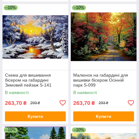
–10%
–10%
Схема для вишивання
Малюнок на габардині для
бісером на габардині
вишивки бісером Осінній
Зимовий пейзаж S-141
парк S-099
В наявності
В наявності
263,70
263,70
₴
₴
293 ₴
293 ₴
Купити
Купити
–10%
–10%