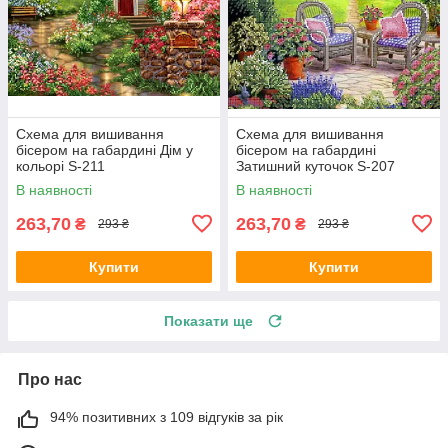
Схема для вишивання
Схема для вишивання
бісером на габардині Дім у
бісером на габардині
кольорі S-211
Затишний куточок S-207
В наявності
В наявності
263,70
263,70
₴
₴
293 ₴
293 ₴
Купити
Купити
Показати ще
Про нас
94% позитивних з 109 відгуків за рік