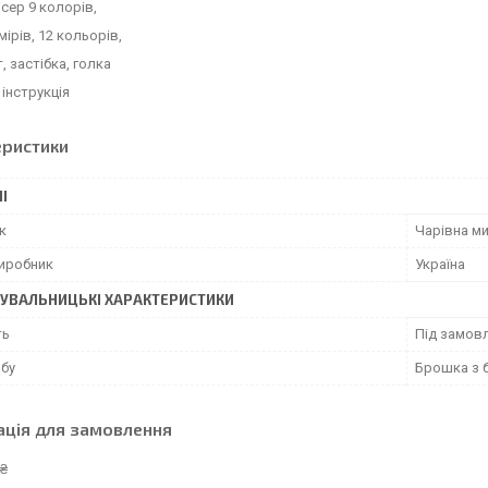
ісер 9 колорів,
мірів, 12 кольорів,
, застібка, голка
інструкція
еристики
І
к
Чарівна м
виробник
Україна
УВАЛЬНИЦЬКІ ХАРАКТЕРИСТИКИ
ть
Під замовл
обу
Брошка з б
ація для замовлення
 ₴