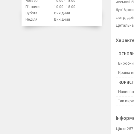
Четвер
10:00
18:00
чеський б
Пʼятниця
10:00
18:00
бусі 6 роз
Субота
Вихідний
фетр, дріт
Неділя
Вихідний
Детальна 
Характ
ОСНОВН
Виробни
Країна 
КОРИСТ
Наявніс
Тип вир
Інформ
Ціна:
257