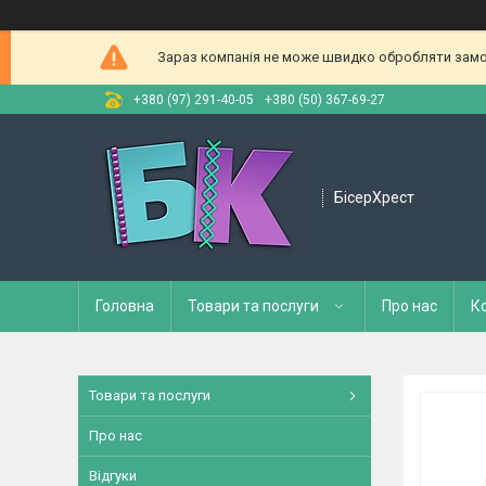
Зараз компанія не може швидко обробляти замов
+380 (97) 291-40-05
+380 (50) 367-69-27
БісерХрест
Головна
Товари та послуги
Про нас
К
Товари та послуги
Про нас
Відгуки