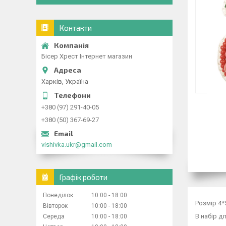
Контакти
Бісер Хрест Інтернет магазин
Харків, Україна
+380 (97) 291-40-05
+380 (50) 367-69-27
vishivka.ukr@gmail.com
Графік роботи
Понеділок
10:00
18:00
Розмір 4*
Вівторок
10:00
18:00
В набір д
Середа
10:00
18:00