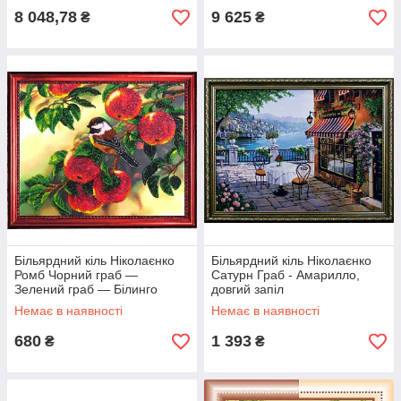
8 048,78
9 625
₴
₴
Більярдний кіль Ніколаєнко
Більярдний кіль Ніколаєнко
Ромб Чорний граб —
Сатурн Граб - Амарилло,
Зелений граб — Білинго
довгий запіл
Смарагд
Немає в наявності
Немає в наявності
680
1 393
₴
₴