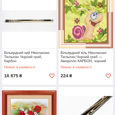
Більярдний кий Ніколаєнко
Більярдний кіль Ніколаєнко
Тюльпан Чорний граб,
Тюльпан Чорний граб —
Карбон
Аморілло КАРБОН, чорний
шафт, довгий запил
Немає в наявності
Немає в наявності
16 875
224
₴
₴