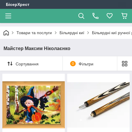
БісерХрест
Товари та послуги
Більярдні киї
Більярдні киї ручної
Майстер Максим Ніколаєнко
Сортування
0
Фільтри