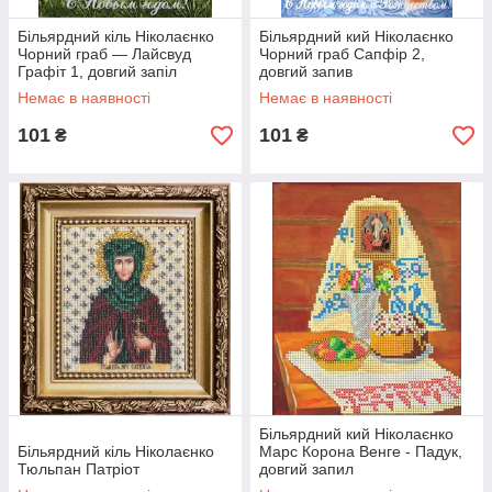
Більярдний кіль Ніколаєнко
Більярдний кий Ніколаєнко
Чорний граб — Лайсвуд
Чорний граб Сапфір 2,
Графіт 1, довгий запіл
довгий запив
Немає в наявності
Немає в наявності
101
101
₴
₴
Більярдний кий Ніколаєнко
Більярдний кіль Ніколаєнко
Марс Корона Венге - Падук,
Тюльпан Патріот
довгий запил