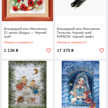
Більярдний кіль Ніколаєнко
Більярдний кіль Ніколаєнко
21 запил Шедуа — Чорний
Тюльпан Чорний граб
граб
КАРБОН, чорний шафт,
довгий запіл
Немає в наявності
Немає в наявності
1 136
17 375
₴
₴