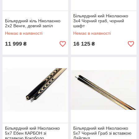
Більярдний кий Ніколаєнко
Більярдний кіль Ніколаєнко
3х4 Чорний граб, чорний
2х2 Венге, довгий запіл
шафт
Немає в наявності
Немає в наявності
11 999
16 125
₴
₴
Більярдний кий Ніколаєнко
Більярдний кий Ніколаєнко
5х7 Ебен КАРБОН зі
5х7 Чорний Граб зі вставкою
вставкою Кокоболо
Лайсвуд